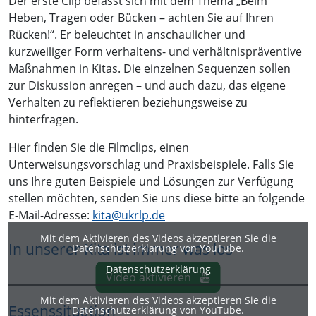
Der erste Clip befasst sich mit dem Thema „Beim
Heben, Tragen oder Bücken – achten Sie auf Ihren
Rücken!“. Er beleuchtet in anschaulicher und
kurzweiliger Form verhaltens- und verhältnispräventive
Maßnahmen in Kitas. Die einzelnen Sequenzen sollen
zur Diskussion anregen – und auch dazu, das eigene
Verhalten zu reflektieren beziehungsweise zu
hinterfragen.
Hier finden Sie die Filmclips, einen
Unterweisungsvorschlag und Praxisbeispiele. Falls Sie
uns Ihre guten Beispiele und Lösungen zur Verfügung
stellen möchten, senden Sie uns diese bitte an folgende
E-Mail-Adresse:
kita@
ukrlp.de
Mit dem Aktivieren des Videos akzeptieren Sie die
In unserer Kita ist immer was los
Datenschutzerklärung von YouTube.
Datenschutzerklärung
Video aktivieren
Mit dem Aktivieren des Videos akzeptieren Sie die
Essenssituation
Datenschutzerklärung von YouTube.