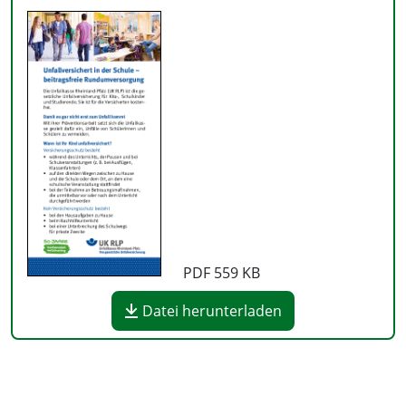
PDF
559 KB
Datei herunterladen