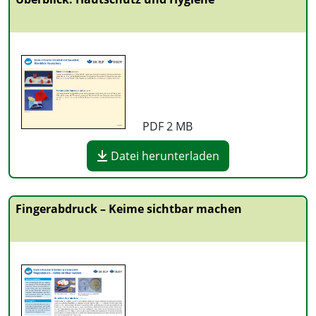
PDF
2 MB
Datei herunterladen
Fingerabdruck – Keime sichtbar machen