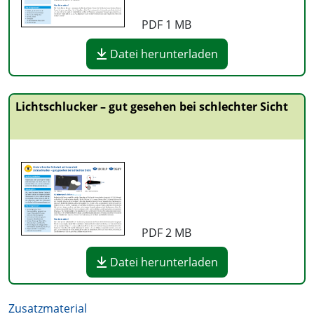
PDF
1 MB
Datei herunterladen
Lichtschlucker – gut gesehen bei schlechter Sicht
PDF
2 MB
Datei herunterladen
Zusatzmaterial