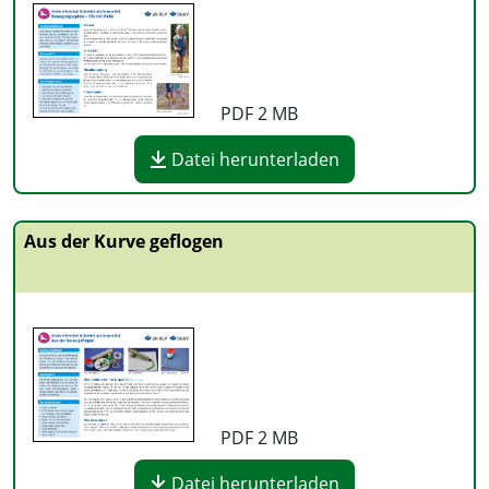
PDF
2 MB
Datei herunterladen
Aus der Kurve geflogen
PDF
2 MB
Datei herunterladen