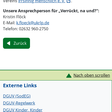
Vereins
Irrsinnig menschlich e. V.
.
Unsere Ansprechperson für „Verrückt, na und?“:
Kristin Flöck
E-Mail:
k.floeck@
ukrlp.de
Telefon: 02632 960-2750
Zurück
Service Informationen
Nach oben scrollen
Externe Links
DGUV (SodEG)
DGUV-Regelwerk
DGUV Kinder, Kinder