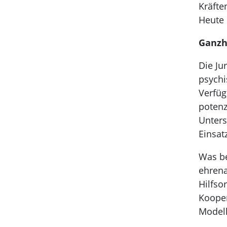
Kräfte
Heute 
Ganzhe
Die Ju
psychi
Verfüg
potenz
Unters
Einsa
Was be
ehrena
Hilfso
Kooper
Model