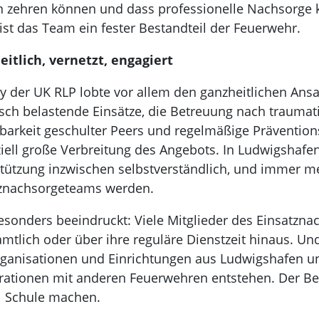
n zehren können und dass professionelle Nachsorge k
ist das Team ein fester Bestandteil der Feuerwehr.
itlich, vernetzt, engagiert
ry der UK RLP lobte vor allem den ganzheitlichen Ansa
sch belastende Einsätze, die Betreuung nach traumati
barkeit geschulter Peers und regelmäßige Präventio
iell große Verbreitung des Angebots. In Ludwigshafen 
tützung inzwischen selbstverständlich, und immer me
tznachsorgeteams werden.
sonders beeindruckt: Viele Mitglieder des Einsatzn
mtlich oder über ihre reguläre Dienstzeit hinaus. Und 
rganisationen und Einrichtungen aus Ludwigshafen u
ationen mit anderen Feuerwehren entstehen. Der Bed
l Schule machen.