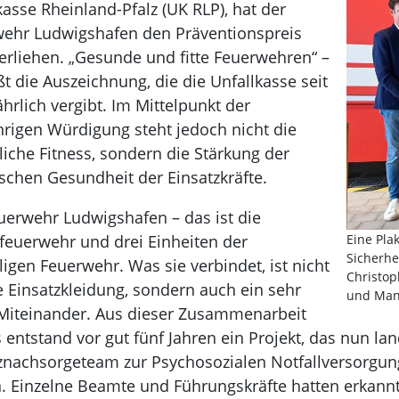
kasse Rheinland-Pfalz (UK RLP), hat der
ehr Ludwigshafen den Präventionspreis
erliehen. „Gesunde und fitte Feuerwehren“ –
ßt die Auszeichnung, die die Unfallkasse seit
ährlich vergibt. Im Mittelpunkt der
hrigen Würdigung steht jedoch nicht die
liche Fitness, sondern die Stärkung der
schen Gesundheit der Einsatzkräfte.
uerwehr Ludwigshafen – das ist die
feuerwehr und drei Einheiten der
Eine Pla
Sicherhe
lligen Feuerwehr. Was sie verbindet, ist nicht
Christop
e Einsatzkleidung, sondern auch ein sehr
und Manf
Miteinander. Aus dieser Zusammenarbeit
 entstand vor gut fünf Jahren ein Projekt, das nun l
znachsorgeteam zur Psychosozialen Notfallversorgun
. Einzelne Beamte und Führungskräfte hatten erkannt