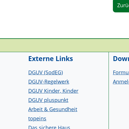
Zurü
Service Informationen
Externe Links
Down
DGUV (SodEG)
Formul
DGUV-Regelwerk
Anmeld
DGUV Kinder, Kinder
DGUV pluspunkt
Arbeit & Gesundheit
topeins
Das sichere Haus