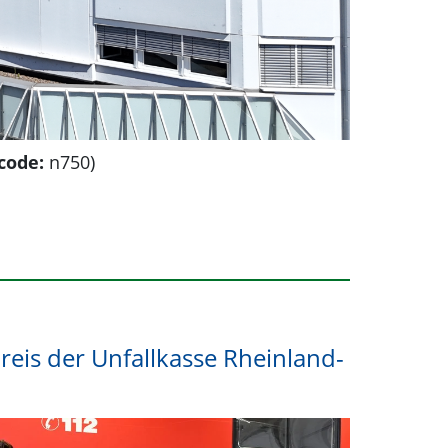
code:
n750)
eis der Unfallkasse Rheinland-