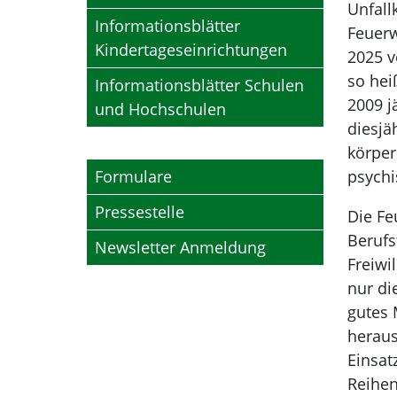
Unfall
Informationsblätter
Feuerw
Kindertageseinrichtungen
2025 v
so hei
Informationsblätter Schulen
2009 j
und Hochschulen
diesjä
körper
Formulare
psychi
Pressestelle
Die Fe
Berufs
Newsletter Anmeldung
Freiwi
nur di
gutes 
heraus
Einsat
Reihen