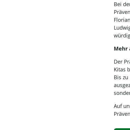
Bei de
Präven
Floria
Ludwig
würdi
Mehr 
Der Pr
Kitas 
Bis zu
ausgez
sonder
Auf u
Präven