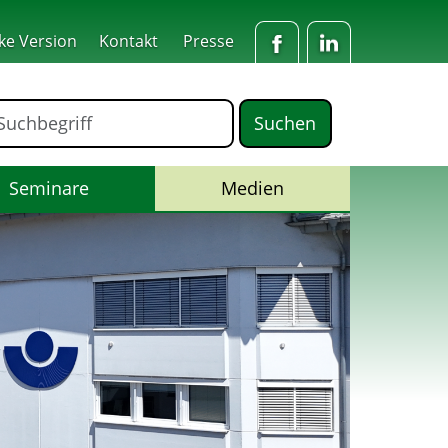
ke Version
Kontakt
Presse
Facebook
LinkedIn
ormular für die Volltextsuche
Suchbegriff
(Aktiv)
Seminare
Medien