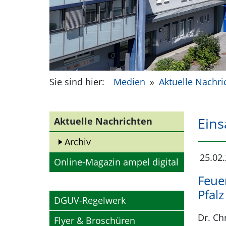
Sie sind hier:
Medien
»
Aktuelle Nachri
Eins
Aktuelle Nachrichten
Archiv
25.02
Externer Link
Online-Magazin ampel digital
Feue
Pfalz
DGUV-Regelwerk
Dr. Ch
Flyer & Broschüren